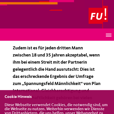
Frauen Union Württemberg-Hohenzollern
Gewalt gegenüber Frauen ist völlig indiskutabel
Zudem ist es für jeden dritten Mann
zwischen 18 und 35 Jahren akzeptabel, wenn
ihm bei einem Streit mit der Partnerin
gelegentlich die Hand ausrutscht: Dies ist
das erschreckende Ergebnis der Umfrage
zum „Spannungsfeld Männlichkeit“ von Plan
International. Gleichberechtigung und
Cookie Hinweis
Partnerschaftlichkeit gehören bei vielen
nicht zum Rollenverständnis: 52 Prozent der
Diese Webseite verwendet Cookies, die notwendig sind, um
die Webseite zu nutzen. Weiterhin verwenden wir Dienste
jungen Männer sehen ihre Rolle darin, im
von Drittanbietern, die uns helfen, unser Webangebot zu