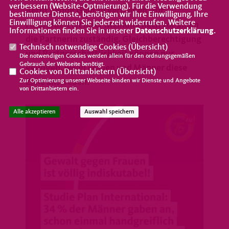
verbessern (Website-Optmierung). Für die Verwendung
Beruf genug Geld zu verdienen. Für
bestimmter Dienste, benötigen wir Ihre Einwilligung. Ihre
Einwilligung können Sie jederzeit widerrufen. Weitere
Hausarbeit ist ihrer Meinung nach vor allem
Informationen finden Sie in unserer
Datenschutzerklärung
.
die Partnerin zuständig. Gleichberechtigung
Technisch notwendige Cookies (
Übersicht
)
und Partnerschaftlichkeit können nur
Die notwendigen Cookies werden allein für den ordnungsgemäßen
Gebrauch der Webseite benötigt.
gelingen, wenn Frauen und Männer diese
Cookies von Drittanbietern (
Übersicht
)
Ziele anstreben!
Zur Optimierung unserer Webseite binden wir Dienste und Angebote
von Drittanbietern ein.
Alle akzeptieren
Auswahl speichern