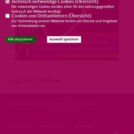
Technisch notwendige Cookies (
Übersicht
)
Die notwendigen Cookies werden allein für den ordnungsgemäßen
Gebrauch der Webseite benötigt.
Cookies von Drittanbietern (
Übersicht
)
Zur Optimierung unserer Webseite binden wir Dienste und Angebote
von Drittanbietern ein.
Alle akzeptieren
Auswahl speichern
01.01.2023, 19:59 Uhr
Frauen Union Bezirk Württemberg Hohenzollern
IMPRESSUM
DATENSCHUTZ
KONTAKT