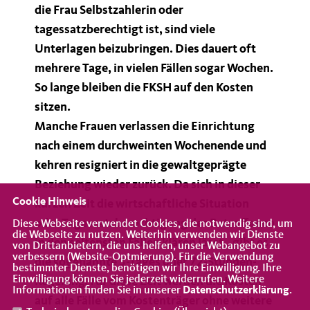
die Frau Selbstzahlerin oder
tagessatzberechtigt ist, sind viele
Unterlagen beizubringen. Dies dauert oft
mehrere Tage, in vielen Fällen sogar Wochen.
So lange bleiben die FKSH auf den Kosten
sitzen.
Manche Frauen verlassen die Einrichtung
nach einem durchweinten Wochenende und
kehren resigniert in die gewaltgeprägte
Beziehung wieder zurück. Da sich in dieser
Cookie Hinweis
kurzen Zeit die wirtschaftliche Situation
oder Tagessatzberechtigung der Betroffenen
Diese Webseite verwendet Cookies, die notwendig sind, um
die Webseite zu nutzen. Weiterhin verwenden wir Dienste
in den seltensten Fällen klären lässt, ,gibt es
von Drittanbietern, die uns helfen, unser Webangebot zu
verbessern (Website-Optmierung). Für die Verwendung
die sogenannte 3-Tages oder 72-Stunden-
bestimmter Dienste, benötigen wir Ihre Einwilligung. Ihre
Einwilligung können Sie jederzeit widerrufen. Weitere
Regelung. Für diese Zeit werden die Kosten
Informationen finden Sie in unserer
Datenschutzerklärung
.
auf alle Fälle vom Kostenträger ohne weitere