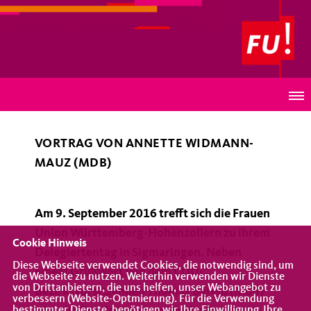
Frauen Union Württemberg-Hohenzollern
FU Bezirksdelegiertentag 2016 am 9.September in
Sigmaringen
VORTRAG VON ANNETTE WIDMANN-
MAUZ (MDB)
Am 9. September 2016 trefft sich die Frauen
Union Württemberg-Hohenzollern zu ihrem
Cookie Hinweis
Delegiertentag in Sigmaringen. Neben
Diese Webseite verwendet Cookies, die notwendig sind, um
einem Grußwort von dem CDU-
die Webseite zu nutzen. Weiterhin verwenden wir Dienste
von Drittanbietern, die uns helfen, unser Webangebot zu
Bezirksvorsitzenden Thomas Bareiß (MdB)
verbessern (Website-Optmierung). Für die Verwendung
bestimmter Dienste, benötigen wir Ihre Einwilligung. Ihre