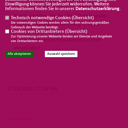
wird die Bundesvorsitzende der Frauen
Einwilligung können Sie jederzeit widerrufen. Weitere
Union Frau Annette Widmann-Mauz einen
Informationen finden Sie in unserer
Datenschutzerklärung
.
Vortrag halten mit dem Titel "Lebensnahe
Technisch notwendige Cookies (
Übersicht
)
Die notwendigen Cookies werden allein für den ordnungsgemäßen
Politik in Baden-Württemberg- Frauen
Gebrauch der Webseite benötigt.
machen den Unterschied".
Cookies von Drittanbietern (
Übersicht
)
Zur Optimierung unserer Webseite binden wir Dienste und Angebote
Alle interessierten Frauen sind herzlich
von Drittanbietern ein.
eingeladen!
Alle akzeptieren
Auswahl speichern
17.08.2016, 11:16 Uhr
Informationen